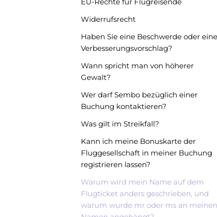
EU-Rechte für Flugreisende
Widerrufsrecht
Haben Sie eine Beschwerde oder ein
Verbesserungsvorschlag?
Wann spricht man von höherer
Gewalt?
Wer darf Sembo bezüglich einer
Buchung kontaktieren?
Was gilt im Streikfall?
Kann ich meine Bonuskarte der
Fluggesellschaft in meiner Buchung
registrieren lassen?
Warum wird mein Name auf dem
Flugticket anders geschrieben, und
warum wurde mr oder ms an meine
Namen angehängt?