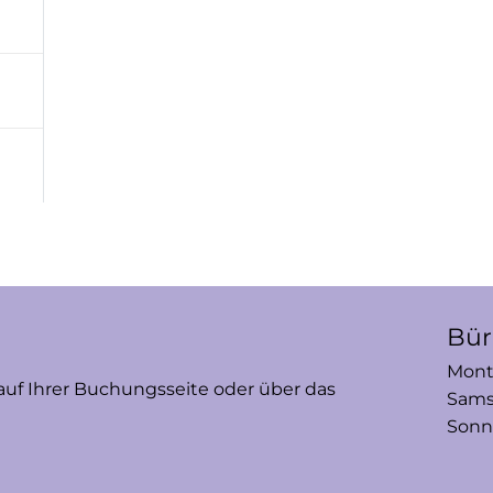
Bür
Monta
auf Ihrer Buchungsseite oder über das
Samst
Sonn