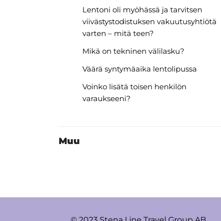
Lentoni oli myöhässä ja tarvitsen
viivästystodistuksen vakuutusyhtiötä
varten – mitä teen?
Mikä on tekninen välilasku?
Väärä syntymäaika lentolipussa
Voinko lisätä toisen henkilön
varaukseeni?
Muu
© 2023 Stena Line Travel Group AB