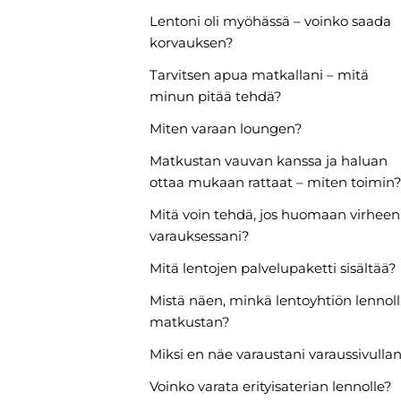
Lentoni oli myöhässä – voinko saada
korvauksen?
Tarvitsen apua matkallani – mitä
minun pitää tehdä?
Miten varaan loungen?
Matkustan vauvan kanssa ja haluan
ottaa mukaan rattaat – miten toimin
Mitä voin tehdä, jos huomaan virheen
varauksessani?
Mitä lentojen palvelupaketti sisältää?
Mistä näen, minkä lentoyhtiön lennol
matkustan?
Miksi en näe varaustani varaus­sivullan
Voinko varata erityisaterian lennolle?