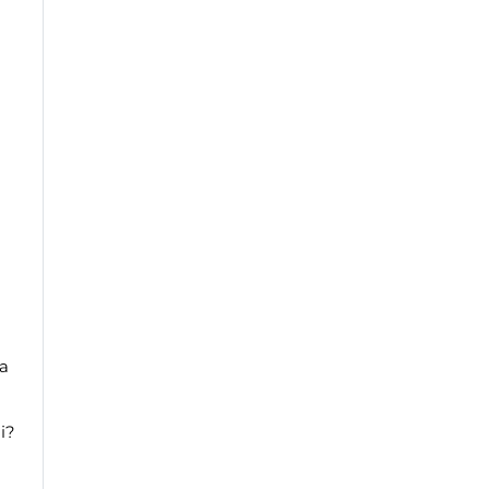
?
la
i?