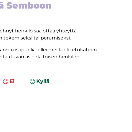
tä Semboon
 tehnyt henkilö saa ottaa yhteyttä
tekemiseksi tai perumiseksi.
ia osapuolia, ellei meillä ole etukäteen
antaa luvan asioida toisen henkilön
Ei
Kyllä