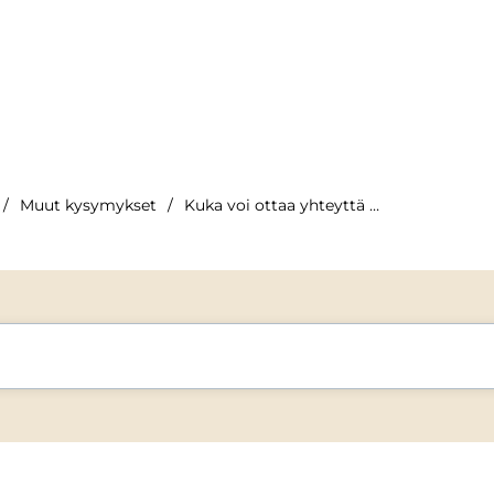
Muut kysymykset
Kuka voi ottaa yhteyttä Semboon varaukseen liittyen?