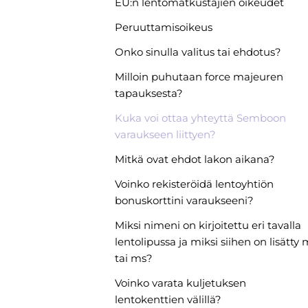
EU:n lentomatkustajien oikeudet
Peruuttamisoikeus
Onko sinulla valitus tai ehdotus?
Milloin puhutaan force majeuren
tapauksesta?
Kuka voi ottaa yhteyttä Semboon
varaukseen liittyen?
Mitkä ovat ehdot lakon aikana?
Voinko rekisteröidä lentoyhtiön
bonuskorttini varaukseeni?
Miksi nimeni on kirjoitettu eri tavalla
lentolipussa ja miksi siihen on lisätty 
tai ms?
Voinko varata kuljetuksen
lentokenttien välillä?