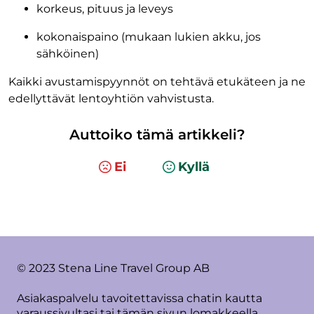
korkeus, pituus ja leveys
kokonaispaino (mukaan lukien akku, jos
sähköinen)
Kaikki avustamispyynnöt on tehtävä etukäteen ja ne
edellyttävät lentoyhtiön vahvistusta.
Auttoiko tämä artikkeli?
Ei
Kyllä
© 2023 Stena Line Travel Group AB
Asiakaspalvelu tavoitettavissa chatin kautta
varaussivultasi tai tämän sivun lomakkeella.