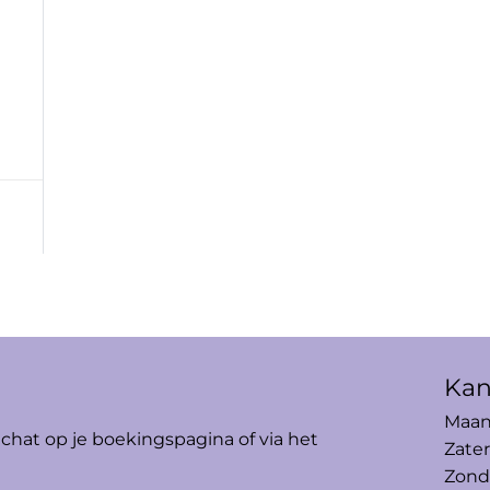
Kan
Maand
 chat op je boekingspagina of via het
Zater
Zond