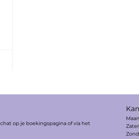
Kan
Maand
 chat op je boekingspagina of via het
Zater
Zond