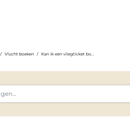
Vlucht boeken
Kan ik een vliegticket boeken voor een kind dat alleen re...